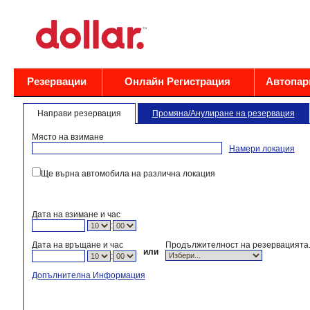
Резервации
Oнлайн Регистрация
Автопар
Направи резервация
Промяна/Анулиране на резервация
Място на взимане
Намери локация
Ще върна автомобила на различна локация
Дата на взимане и час
:
Дата на връщане и час
Продължителност на резервацията
или
:
Допълнителна Информация